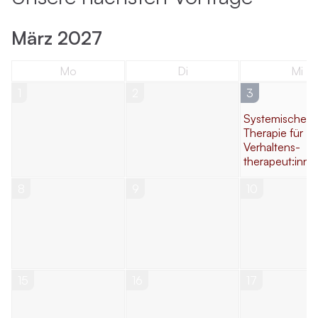
März 2027
Mo
Di
Mi
1
2
3
Systemische
Therapie für
Verhaltens­
therapeut:inne
8
9
10
15
16
17