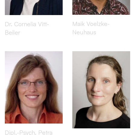
Maik Voelzke-
Dr. Cornelia Vitt-
Neuhaus
Beiler
Dipl.-Psych. Petra