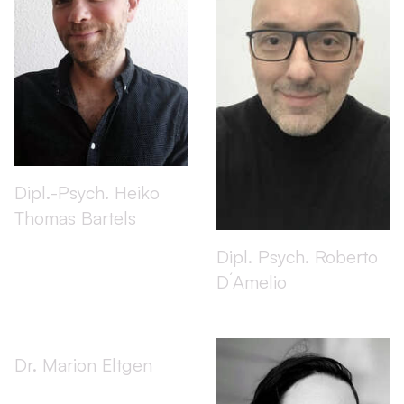
Dipl.-Psych. Heiko
Thomas Bartels
Dipl. Psych. Roberto
D´Amelio
Dr. Marion Eltgen