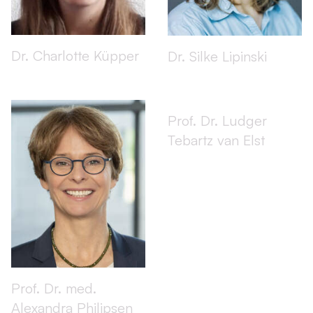
Dr. Charlotte Küpper
Dr. Silke Lipinski
Prof. Dr. Ludger
Tebartz van Elst
Prof. Dr. med.
Alexandra Philipsen