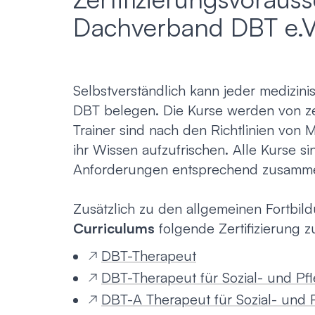
Dachverband DBT e.V
Emotionsfokussierte Therapie
Achtsamkeit in der Psychotherapie
Selbstverständlich kann jeder medizini
DBT belegen. Die Kurse werden von ze
Trainer sind nach den Richtlinien von 
Praxisnahe Einzelkurse
ihr Wissen aufzufrischen. Alle Kurse 
Anforderungen entsprechend zusamme
Zusätzlich zu den allgemeinen Fortbil
Curriculums
folgende Zertifizierung z
DBT-Therapeut
DBT-Therapeut für Sozial- und Pf
DBT-A Therapeut für Sozial- und 