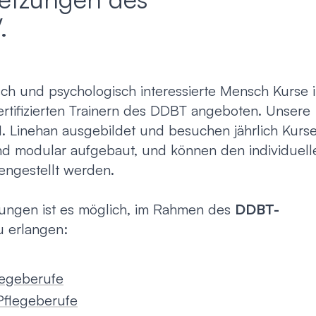
Virtue
.
Paartherapie
Vermie
ACT
sch und psychologisch interessierte Mensch Kurse 
rtifizierten Trainern des DDBT angeboten. Unsere
M. Linehan ausgebildet und besuchen jährlich Kurs
Systemische Therapie / Systemisches
sind modular aufgebaut, und können den individuell
Coaching
ngestellt werden.
dungen ist es möglich, im Rahmen des
DDBT-
u erlangen:
legeberufe
Pflegeberufe