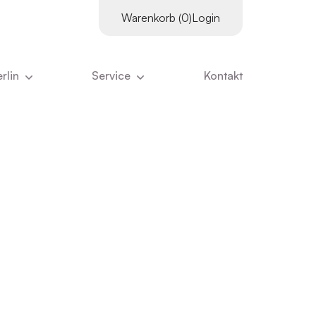
Warenkorb (0)
Login
rlin
Service
Kontakt
es
Supervisor:innen
tter
Downloads
Kursangebot
ns
Literatur
Kurskalender
ns ausmacht
Links
Inhouse-Schulungen
eam
Online-Vorträge
nangebote
Zertifizierungs­voraus­setzungen
ristian Stiglmayr
:innen
Stornierung