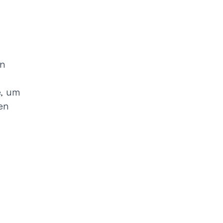
ller Rundgang
Veranstaltungsorte
tung
FAQ
in
e, um
en