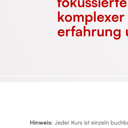
fokussiert
komplexer 
Emotionsfokussierte Therapie
erfahrung 
Achtsamkeit in der Psychotherapie
Praxisnahe Einzelkurse
Hinweis:
Jeder Kurs ist
einzeln buchb