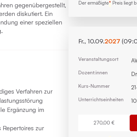
Der ermäßigte
*
Preis liegt 
ahren gegenübergestellt,
den diskutiert. Ein
ndung einer speziellen
.
Fr., 10.09.
2027
(09:0
Veranstaltungsort
AW
Dozent:innen
Dr
Kurs-Nummer
2
iges Verfahren zur
Unterrichts­einheiten
lastungsstörung
10
lle Ergänzung im
270,00 €
 Repertoires zur