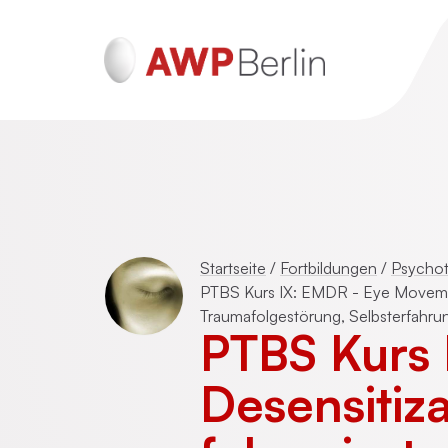
ADHS und Autismus
Psychotraumatherapie für Erwachsen
Startseite
/
Fortbildungen
/
Psychot
(DeGPT)
PTBS Kurs IX: EMDR - Eye Movemen
Traumafolgestörung, Selbsterfahr
PTBS Kurs
Mentalisierungsbasierte Psychotherap
(MBT)
Desensitiz
Schematherapie