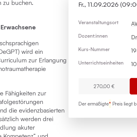
um zu buchen.
Fr., 11.09.2026 (09:
Veranstaltungsort
AW
r Erwachsene
Dozent:innen
Dr
tschsprachigen
Kurs-Nummer
1
(DeGPT) wird ein
Curriculum zur Erlangung
Unterrichts­einheiten
10
chotraumatherapie
270,00 €
ie Fähigkeiten zur
afolgestörungen
Der ermäßigte
*
Preis liegt 
ind die evidenzbasierten
ätzlich werden drei
dlung akuter
le Kompetenz“ und