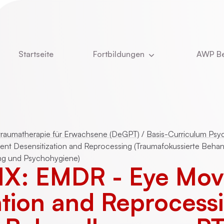
Startseite
Fortbildungen
AWP Be
Aktuell
Newsle
DBT
Über u
e
Kinder- und Jugendlichenpsychotherapie
Was u
raumatherapie für Erwachsene (DeGPT)
/
Basis-Curriculum Psy
t Desensitization and Reprocessing (Traumafokussierte Beha
Das T
ung und Psychohygiene)
 IX: EMDR - Eye Mo
ie
Online-Vorträge
Stelle
ation and Reprocess
Vita Ch
CBASP
Dozent