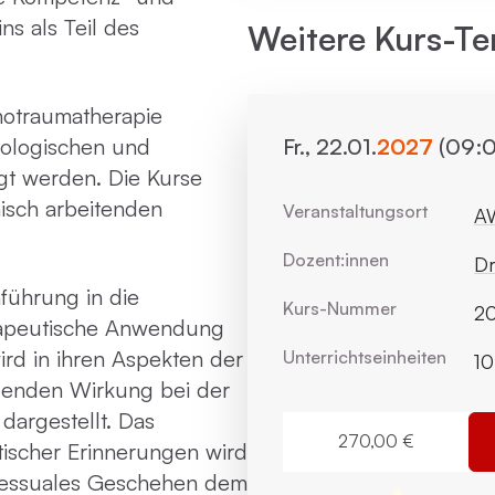
ns als Teil des
Weitere Kurs-Te
chotraumatherapie
hologischen und
Fr., 22.01.
2027
(09:0
gt werden. Die Kurse
nisch arbeitenden
Veranstaltungsort
AW
Dozent:innen
Dr
führung in die
Kurs-Nummer
2
rapeutische Anwendung
ird in ihren Aspekten der
Unterrichts­einheiten
10
zenden Wirkung bei der
dargestellt. Das
270,00 €
ischer Erinnerungen wird
ozessuales Geschehen dem