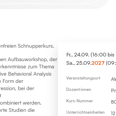
Virtue
Paartherapie
Vermie
ACT
enfreien Schnupperkurs.
Systemische Therapie / Systemisches
Fr., 24.09. (16:00 bi
Coaching
inen Aufbauworkshop, der
Sa., 25.09.
2027
(09:
 Vorkenntnisse zum Thema
ve Behavioral Analysis
Veranstaltungsort
AW
e Form der
ession, bei der
Dozent:innen
Pr
t
Kurs-Nummer
80
kombiniert werden.
erte Studien die
Unterrichts­einheiten
12