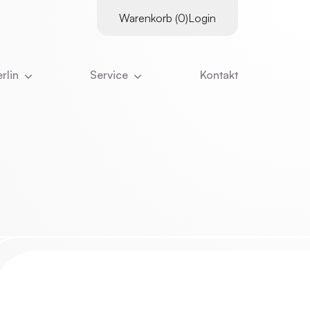
Warenkorb (0)
Login
rlin
Service
Kontakt
es
Supervisor:innen
tter
Kursangebot
Downloads
ns
Literatur
Kurskalender
ns ausmacht
Links
Inhouse-Schulungen
eam
Online-Vorträge
nangebote
Zertifizierungs­voraus­setzungen
ristian Stiglmayr
:innen
Stornierung