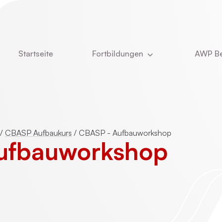
Startseite
Fortbildungen
AWP Be
Aktuell
Newsle
DBT
Über u
e
Kinder- und Jugendlichenpsychotherapie
Was u
/
CBASP Aufbaukurs
/
CBASP - Aufbauworkshop
ufbau­workshop
Das T
ie
Online-Vorträge
Stelle
Vita Ch
CBASP
Dozent