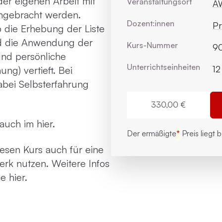
er eigenen Arbeit mit
Veranstaltungsort
AW
ingebracht werden.
Dozent:innen
Pr
 die Erhebung der Liste
d die Anwendung der
Kurs-Nummer
90
und persönliche
Unterrichts­einheiten
12
ng) vertieft. Bei
abei Selbsterfahrung
330,00 €
e auch im
hier
.
Der ermäßigte
*
Preis liegt 
iesen Kurs auch für eine
rk nutzen. Weitere Infos
Sie
hier
.