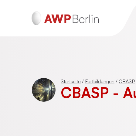
ADHS und Autismus
Psychotraumatherapie für Erwachsen
Startseite
/
Fortbildungen
/
CBASP
(DeGPT)
CBASP - A
Mentalisierungsbasierte Psychotherap
(MBT)
Schematherapie