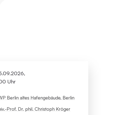
ller Rundgang
Veranstaltungsorte
tung
FAQ
05.09.2026,
:00 Uhr
P Berlin altes Hafengebäude, Berlin
iv.-Prof. Dr. phil. Christoph Kröger