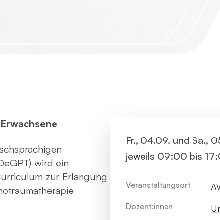
Virtue
Paartherapie
Vermie
ACT
Systemische Therapie / Systemisches
Coaching
r Erwachsene
Fr., 04.09. und Sa., 
tschsprachigen
jeweils 09:00 bis 17
(DeGPT) wird ein
Curriculum zur Erlangung
Veranstaltungsort
AW
chotraumatherapie
Dozent:innen
Un