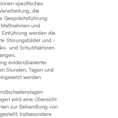
innen spezifisches
Verarbeitung, die
ene Gesprächsführung
ge Maßnahmen und
 Einführung werden die
nte Störungsbilder und -
iko- und Schutzfaktoren
angen.
ung evidenzbasierter
ten Stunden, Tagen und
eingesetzt werden
 Großschadenslagen
gen wird eine Übersicht
inien zur Behandlung von
estellt. Insbesondere