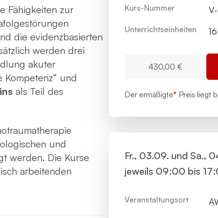
Kurs-Nummer
ie Fähigkeiten zur
V
afolgestörungen
Unterrichts­einheiten
16
ind die evidenzbasierten
ätzlich werden drei
dlung akuter
430,00 €
le Kompetenz“ und
ins
als Teil des
Der ermäßigte
*
Preis liegt 
chotraumatherapie
hologischen und
Fr., 03.09. und Sa., 0
gt werden. Die Kurse
nisch arbeitenden
jeweils 09:00 bis 17
Veranstaltungsort
AW