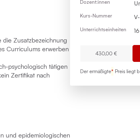
Dozent:innen
Un
Kurs-Nummer
V
Unterrichts­einheiten
16
e die Zusatzbezeichnung
es Curriculums erwerben
430,00 €
ch-psychologisch tätigen
Der ermäßigte
*
Preis liegt 
in Zertifikat nach
en und epidemiologischen