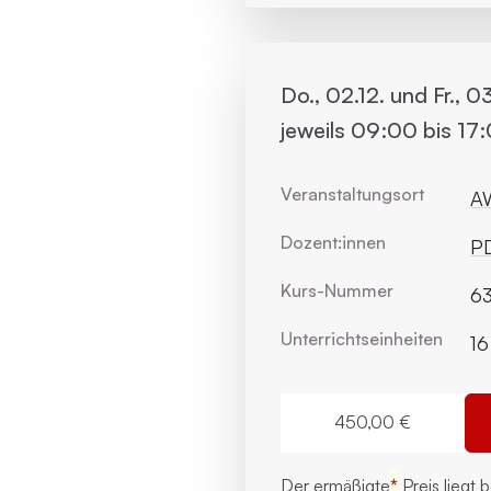
Do., 02.12. und Fr., 03
jeweils 09:00 bis 17
Veranstaltungsort
AW
Dozent:innen
PD
Kurs-Nummer
6
Unterrichts­einheiten
16
450,00 €
Der ermäßigte
*
Preis liegt 