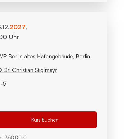
.12.
2027
,
:00 Uhr
P Berlin altes Hafengebäude, Berlin
 Dr. Christian Stiglmayr
3-5
Kurs buchen
bei
360,00 €.