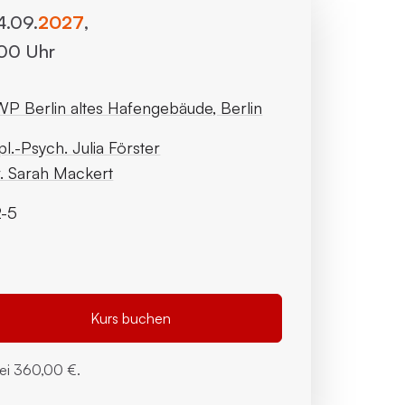
4.09.
2027
,
:00 Uhr
P Berlin altes Hafengebäude, Berlin
pl.-Psych. Julia Förster
. Sarah Mackert
2-5
Kurs buchen
bei
360,00 €.