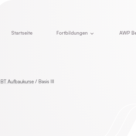
Startseite
Fortbildungen
AWP Be
Aktuell
Newsle
DBT
Über u
e
Kinder- und Jugendlichenpsychotherapie
Was u
BT Aufbaukurse
/
Basis III
Das T
ie
Online-Vorträge
Stelle
Vita Ch
CBASP
Dozent