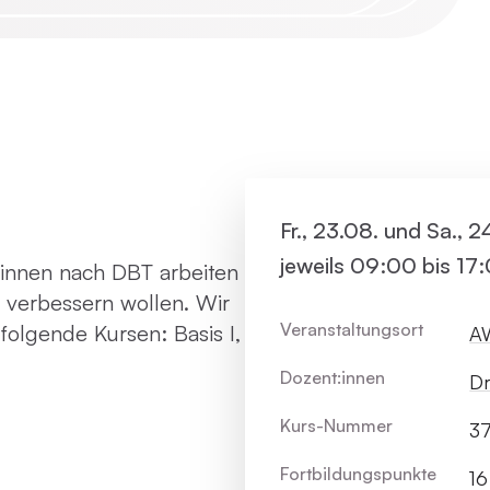
Virtue
Paartherapie
Vermie
ACT
Systemische Therapie / Systemisches
Fr., 23.08. und Sa., 
Coaching
jeweils 09:00 bis 17
t:innen nach DBT arbeiten
r verbessern wollen.
Wir
Veranstaltungsort
folgende Kursen: Basis I,
AW
Dozent:innen
Dr
Kurs-Nummer
37
Fortbildungs­punkte
16