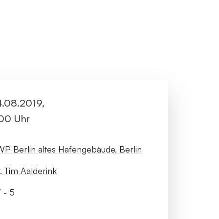
ller Rundgang
Veranstaltungsorte
tung
FAQ
24.08.2019,
:00 Uhr
P Berlin altes Hafengebäude, Berlin
. Tim Aalderink
 - 5