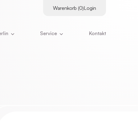
Warenkorb (0)
Login
rlin
Service
Kontakt
es
Supervisor:innen
tter
Kursangebot
Downloads
ns
Literatur
Kurskalender
ns ausmacht
Links
Inhouse-Schulungen
eam
Online-Vorträge
nangebote
Zertifizierungs­voraus­setzungen
ristian Stiglmayr
:innen
Stornierung