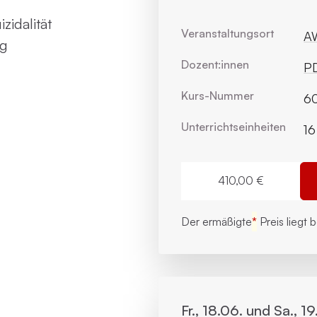
zidalität
Veranstaltungsort
AW
ng
Dozent:innen
PD
Kurs-Nummer
6
Unterrichts­einheiten
16
410,00 €
Der ermäßigte
*
Preis liegt 
Fr., 18.06. und Sa., 19