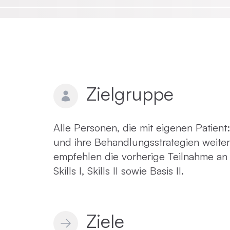
Emotionsfokussierte Therapie
Achtsamkeit in der Psychotherapie
Zielgruppe
Praxisnahe Einzelkurse
Alle Personen, die mit eigenen Patien
und ihre Behandlungsstrategien weite
empfehlen die vorherige Teilnahme an 
Skills I, Skills II sowie Basis II.
Ziele