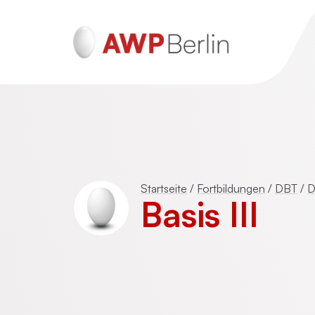
ADHS und Autismus
Psychotraumatherapie für Erwachsen
Startseite
/
Fortbildungen
/
DBT
/
D
(DeGPT)
Basis III
Mentalisierungsbasierte Psychotherap
(MBT)
Schematherapie