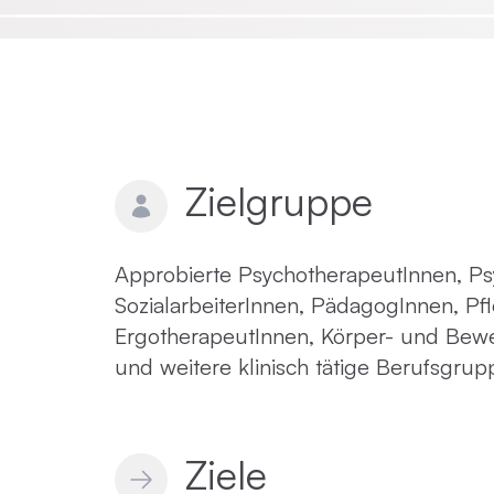
Emotionsfokussierte Therapie
Achtsamkeit in der Psychotherapie
Zielgruppe
Praxisnahe Einzelkurse
Approbierte PsychotherapeutInnen, Ps
SozialarbeiterInnen, PädagogInnen, Pf
ErgotherapeutInnen, Körper- und Be
und weitere klinisch tätige Berufsgrup
Ziele