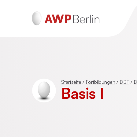
ADHS und Autismus
Psychotraumatherapie für Erwachsen
Startseite
/
Fortbildungen
/
DBT
/
D
(DeGPT)
Basis I
Mentalisierungsbasierte Psychotherap
(MBT)
Schematherapie