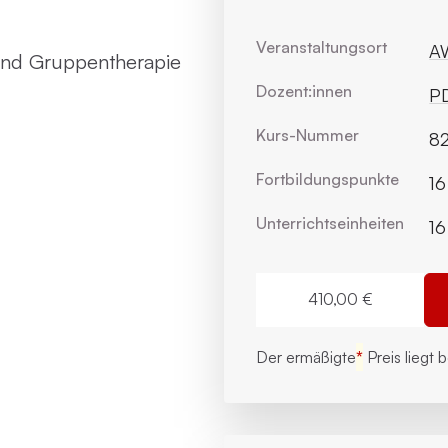
Veranstaltungsort
AW
 und Gruppentherapie
Dozent:innen
PD
Kurs-Nummer
82
Fortbildungs­punkte
16
Unterrichts­einheiten
16
410,00 €
Der ermäßigte
*
Preis liegt 