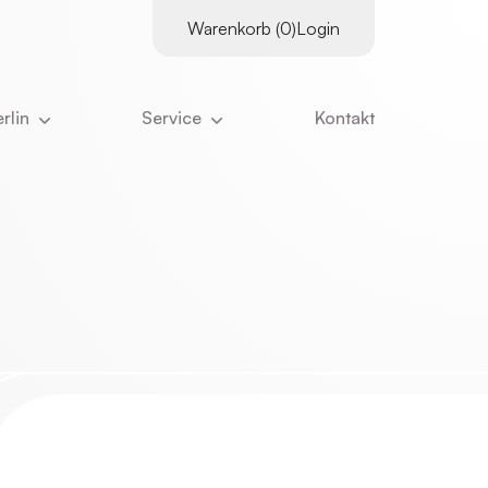
Warenkorb (0)
Login
rlin
Service
Kontakt
es
Supervisor:innen
tter
Kursangebot
Downloads
ns
Literatur
Kurskalender
ns ausmacht
Links
Inhouse-Schulungen
eam
Online-Vorträge
nangebote
Zertifizierungs­voraus­setzungen
ristian Stiglmayr
:innen
Stornierung