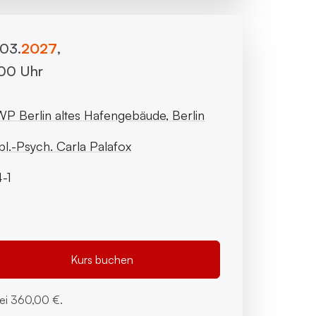
.03.
2027
,
:00 Uhr
P Berlin altes Hafengebäude, Berlin
pl.-Psych. Carla Palafox
-1
Kurs buchen
bei
360,00 €.