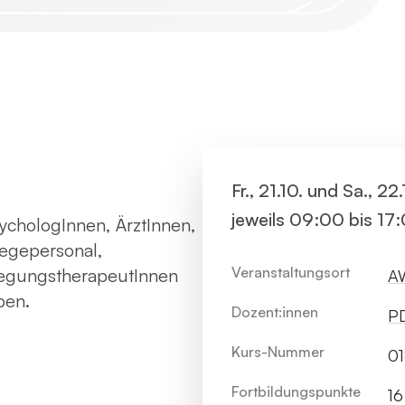
Virtue
Paartherapie
Vermie
ACT
Systemische Therapie / Systemisches
Fr., 21.10. und Sa., 22
Coaching
jeweils 09:00 bis 17
ychologInnen, ÄrztInnen,
legepersonal,
Veranstaltungsort
wegungstherapeutInnen
AW
pen.
Dozent:innen
PD
Kurs-Nummer
01
Fortbildungs­punkte
16