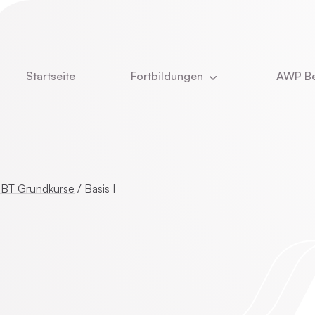
Startseite
Fortbildungen
AWP Be
Aktuell
Newsle
DBT
Über u
e
Kinder- und Jugendlichenpsychotherapie
Was u
BT Grundkurse
/
Basis I
Das T
ie
Online-Vorträge
Stelle
Vita Ch
CBASP
Dozent