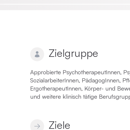
Emotionsfokussierte Therapie
Achtsamkeit in der Psychotherapie
Zielgruppe
Praxisnahe Einzelkurse
Approbierte PsychotherapeutInnen, Ps
SozialarbeiterInnen, PädagogInnen, Pf
ErgotherapeutInnen, Körper- und Be
und weitere klinisch tätige Berufsgrup
Ziele