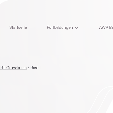
Startseite
Fortbildungen
AWP Be
Aktuell
Newsle
DBT
Über u
e
Kinder- und Jugendlichenpsychotherapie
Was u
BT Grundkurse
/
Basis I
Das T
ie
Online-Vorträge
Stelle
Vita Ch
CBASP
Dozent