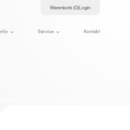
Warenkorb (0)
Login
rlin
Service
Kontakt
es
Supervisor:innen
tter
Kursangebot
Downloads
ns
Literatur
Kurskalender
ns ausmacht
Links
Inhouse-Schulungen
eam
Online-Vorträge
nangebote
Zertifizierungs­voraus­setzungen
ristian Stiglmayr
:innen
Stornierung