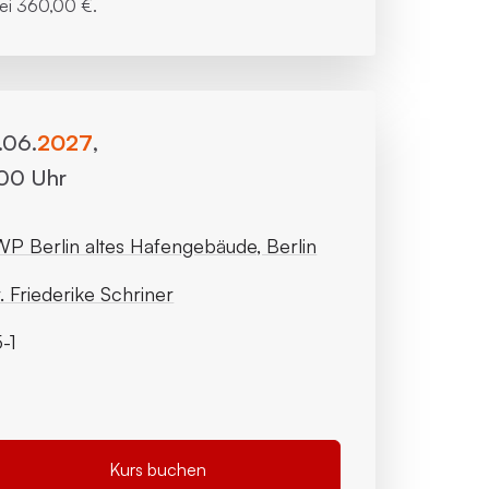
bei
360,00 €.
8.06.
2027
,
:00 Uhr
P Berlin altes Hafengebäude, Berlin
. Friederike Schriner
-1
Kurs buchen