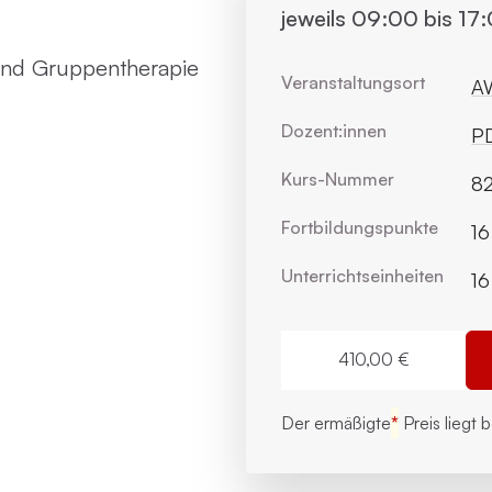
jeweils 09:00 bis 17
 und Gruppentherapie
Veranstaltungsort
AW
Dozent:innen
PD
Kurs-Nummer
82
Fortbildungs­punkte
16
Unterrichts­einheiten
16
410,00 €
Der ermäßigte
*
Preis liegt 