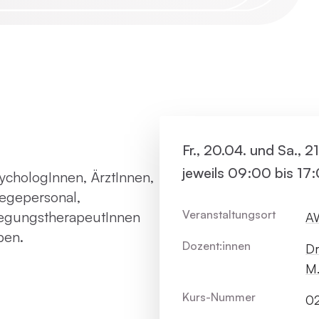
Virtue
Paartherapie
Vermie
ACT
Systemische Therapie / Systemisches
Fr., 20.04. und Sa., 2
Coaching
jeweils 09:00 bis 17
ychologInnen, ÄrztInnen,
legepersonal,
Veranstaltungsort
wegungstherapeutInnen
AW
pen.
Dozent:innen
Dr
M.
Kurs-Nummer
02