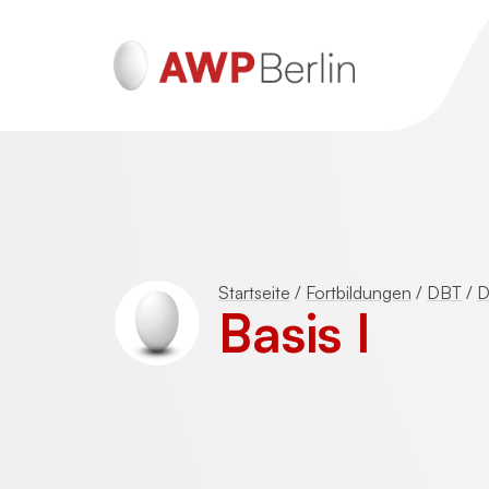
ADHS und Autismus
Psychotraumatherapie für Erwachsen
Startseite
/
Fortbildungen
/
DBT
/
D
(DeGPT)
Basis I
Mentalisierungsbasierte Psychotherap
(MBT)
Schematherapie