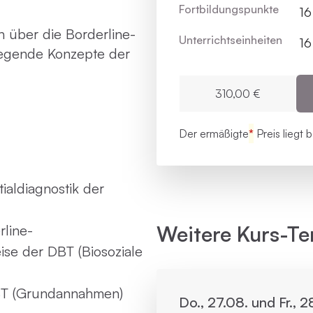
Fortbildungs­punkte
16
 über die Borderline-
Unterrichts­einheiten
16
legende Konzepte der
310,00 €
Der ermäßigte
*
Preis liegt 
ialdiagnostik der
Weitere Kurs-Te
rline-
ise der DBT (Biosoziale
DBT (Grundannahmen)
Do., 27.08. und Fr., 