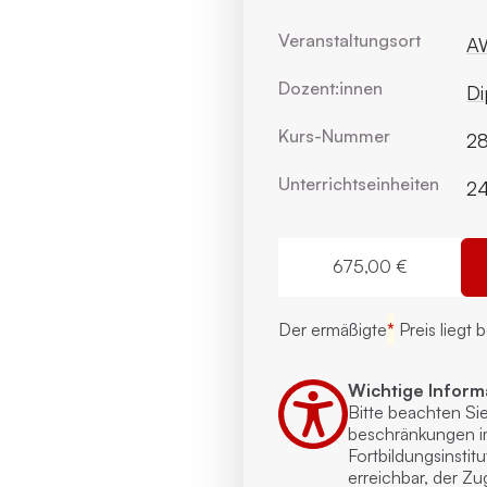
Veranstaltungsort
AW
Dozent:innen
Di
Kurs-Nummer
28
Unterrichts­einheiten
2
675,00 €
Der ermäßigte
*
Preis liegt 
Wichtige Inform
Bitte beachten Si
beschränkungen i
Fortbildungs­instit
erreichbar, der Z