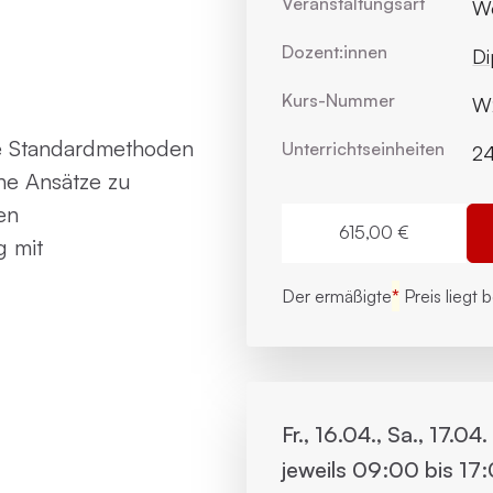
Veranstaltungsart
W
Dozent:innen
Di
Kurs-Nummer
W2
he Standardmethoden
Unterrichts­einheiten
2
he Ansätze zu
en
615,00 €
 mit
Der ermäßigte
*
Preis liegt 
Fr., 16.04., Sa., 17.04
jeweils 09:00 bis 17