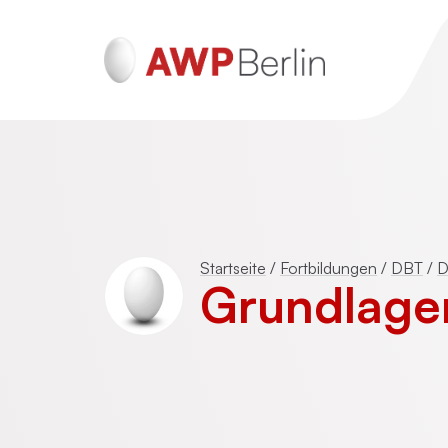
ADHS und Autismus
Psychotraumatherapie für Erwachsen
Startseite
/
Fortbildungen
/
DBT
/
D
(DeGPT)
Grundlagen
Mentalisierungsbasierte Psychotherap
(MBT)
Schematherapie