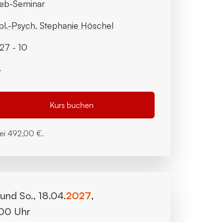
eb-Seminar
pl.-Psych. Stephanie Höschel
7 - 10
4
Kurs buchen
bei
492,00 €.
. und So., 18.04.
2027
,
:00 Uhr