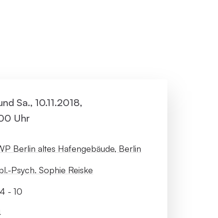
ller Rundgang
Veranstaltungsorte
tung
FAQ
. und Sa., 10.11.2018,
:00 Uhr
P Berlin altes Hafengebäude, Berlin
pl.-Psych. Sophie Reiske
4 - 10
4