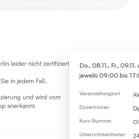
Virtue
Paartherapie
Vermie
ACT
Systemische Therapie / Systemisches
 leider nicht zertifiziert
Do., 08.11., Fr., 09.11
Coaching
jeweils 09:00 bis 17
Sie in jedem Fall.
Veranstaltungsort
AW
ifzierung und wird vom
op anerkannt.
Dozent:innen
Di
Kurs-Nummer
01
Unterrichts­einheiten
2