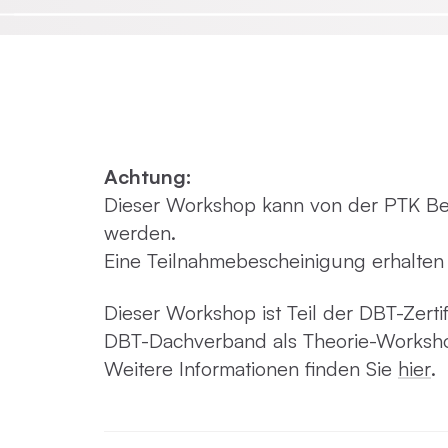
Emotionsfokussierte Therapie
Achtsamkeit in der Psychotherapie
Achtung:
Praxisnahe Einzelkurse
Dieser Workshop kann von der PTK Berlin
werden.
Eine Teilnahmebescheinigung erhalten 
Dieser Workshop ist Teil der DBT-Zert
DBT-Dachverband als Theorie-Worksh
Weitere Informationen finden Sie
hier
.