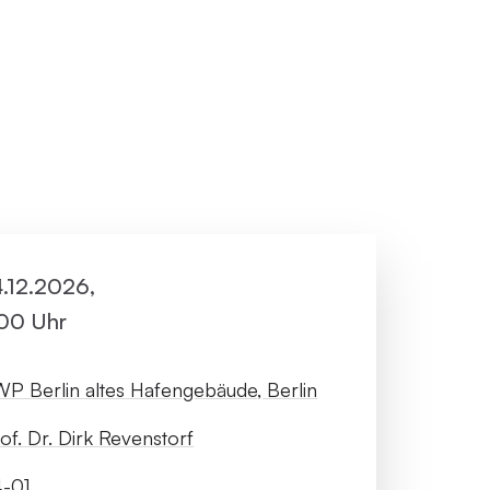
ller Rundgang
Veranstaltungsorte
tung
FAQ
4.12.2026,
:00 Uhr
P Berlin altes Hafengebäude, Berlin
of. Dr. Dirk Revenstorf
4-01