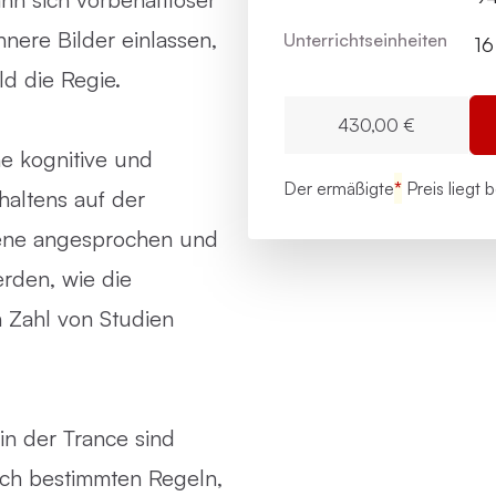
nere Bilder einlassen,
Unterrichts­einheiten
16
ld die Regie.
430,00 €
e kognitive und
Der ermäßigte
*
Preis liegt 
haltens auf der
ene angesprochen und
erden, wie die
 Zahl von Studien
n der Trance sind
ach bestimmten Regeln,