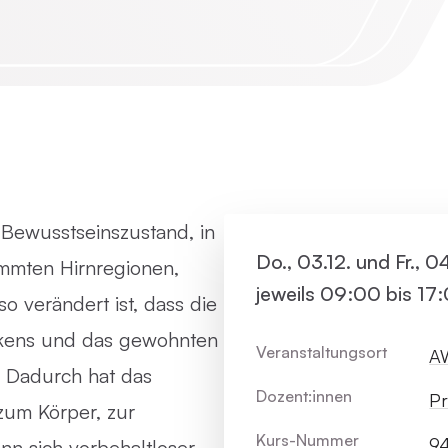
Virtue
Paartherapie
Vermie
ACT
Systemische Therapie / Systemisches
Coaching
 Bewusstseinszustand, in
Do., 03.12. und Fr., 0
immten Hirnregionen,
jeweils 09:00 bis 17
 verändert ist, dass die
nkens und das gewohnten
Veranstaltungsort
AW
. Dadurch hat das
Dozent:innen
Pr
zum Körper, zur
Kurs-Nummer
9
nn sich vorbehaltloser