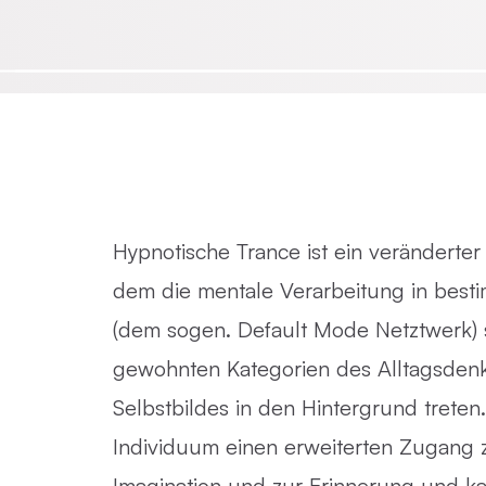
Emotionsfokussierte Therapie
Achtsamkeit in der Psychotherapie
Praxisnahe Einzelkurse
Hypnotische Trance ist ein veränderter
dem die mentale Verarbeitung in best
(dem sogen. Default Mode Netztwerk) so
gewohnten Kategorien des Alltagsde
Selbstbildes in den Hintergrund treten
Individuum einen erweiterten Zugang 
Imagination und zur Erinnerung und ka