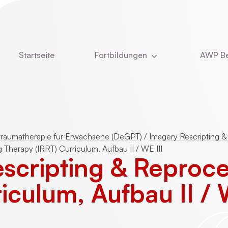
Startseite
Fortbildungen
AWP Be
Aktuell
Newsle
DBT
Über u
e
Kinder- und Jugendlichenpsychotherapie
Was u
raumatherapie für Erwachsene (DeGPT)
/
Imagery Rescripting &
 Therapy (IRRT) Curriculum, Aufbau II / WE III
Das T
scripting & Reproc
ie
Online-Vorträge
Stelle
iculum, Aufbau II / 
Vita Ch
CBASP
Dozent