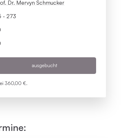
of. Dr. Mervyn Schmucker
 - 273
0
0
ausgebucht
bei
360,00 €.
rmine: