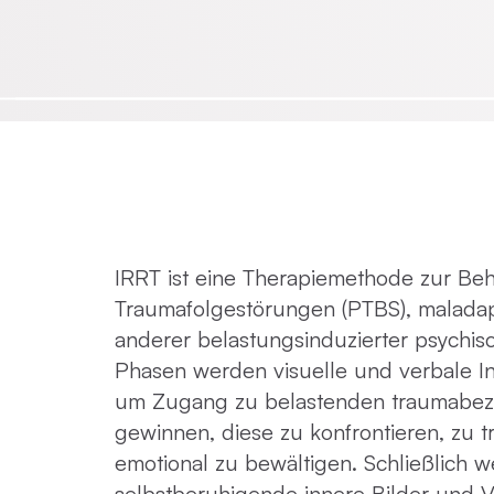
Emotionsfokussierte Therapie
Achtsamkeit in der Psychotherapie
Praxisnahe Einzelkurse
IRRT ist eine Therapie­methode zur B
Traumafolgestörungen (PTBS), malada
anderer belastungsinduzierter psychisc
Phasen werden visuelle und verbale In
um Zugang zu belastenden traumabez
gewinnen, diese zu konfrontieren, zu 
emotional zu bewältigen. Schließlich w
selbstberuhigende innere Bilder und V