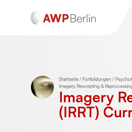
ADHS und Autismus
Psychotraumatherapie für Erwachsen
Startseite
/
Fortbildungen
/
Psychot
(DeGPT)
Imagery Rescripting & Reprocessing
Imagery Re
Mentalisierungsbasierte Psychotherap
(MBT)
(IRRT) Curr
Schematherapie