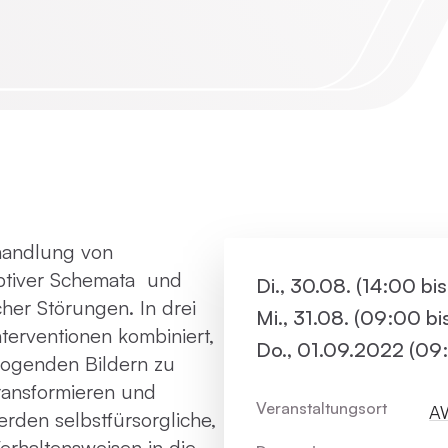
Virtue
Paartherapie
Vermie
ACT
Systemische Therapie / Systemisches
Coaching
ehandlung von
ptiver Schemata und
Di., 30.08. (14:00 bi
her Störungen. In drei
Mi., 31.08. (09:00 b
terventionen kombiniert,
Do., 01.09.2022 (09:
ogenden Bildern zu
transformieren und
Veranstaltungsort
AW
erden selbstfürsorgliche,
erhaltensweisen in die