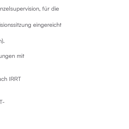
elsupervision, für die
ionssitzung eingereicht
).
ungen mit
uch IRRT
T-