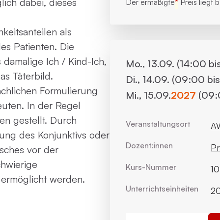
lich dabei, dieses
Der ermäßigte
*
Preis liegt 
keitsanteilen als
es Patienten. Die
 damalige Ich / Kind-Ich,
Mo., 13.09. (14:00 bi
as Täterbild.
Di., 14.09. (09:00 bi
chlichen Formulierung
Mi., 15.09.
2027
(09:
uten. In der Regel
en gestellt. Durch
Veranstaltungsort
AW
ung des Konjunktivs oder
Dozent:innen
Pr
sches vor der
hwierige
Kurs-Nummer
10
n ermöglicht werden.
Unterrichts­einheiten
2