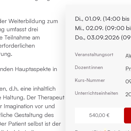
Di., 01.09. (14:00 bis
 der Weiterbildung zum
Mi., 02.09. (09:00 b
g umfasst drei
ie Teilnahme am
Do., 03.09.2026 (09
rforderlichen
rung.
Veranstaltungsort
AW
Dozent:innen
enden Hauptaspekte in
Pr
Kurs-Nummer
0
, d.h. eine inhaltlich
Unterrichts­einheiten
2
e Haltung. Der Therapeut
r Imagination vor und
ltliche Gestaltung des
540,00 €
r Patient selbst ist der