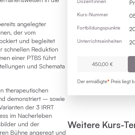
Dozent:innen
Pr
Kurs-Nummer
05
ereits angelegter
Fortbildungs­punkte
2
nnen, der vom
ockiert und begleitet
Unterrichts­einheiten
2
ner schnellen Reduktion
men einer PTBS führt
450,00 €
tellungen und Schemata
Der ermäßigte
*
Preis liegt 
en therapeutischen
und demonstriert – sowie
arianten der 3 IRRT
ess im Nacherleben
Weitere Kurs-Te
bilder und der
neren Bühne angeregt und