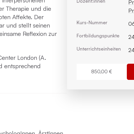
f interpersonellen
Dozent:innen
Pr
er Therapie und die
Pr
bten Affekte. Der
Kurs-Nummer
0
r und stellt seinen
einsame Reflexion zur
Fortbildungs­punkte
24
Unterrichts­einheiten
2
Center London (A.
rd entsprechend
850,00 €
ychologInnen, ÄrztInnen,