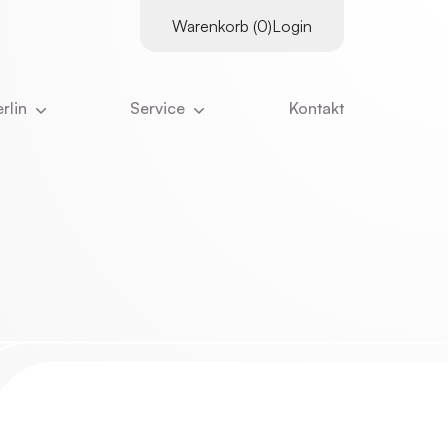
Warenkorb (0)
Login
rlin
Service
Kontakt
es
Supervisor:innen
tter
Kursangebot
Downloads
ns
Literatur
Kurskalender
ns ausmacht
Links
Inhouse-Schulungen
eam
Online-Vorträge
nangebote
Zertifizierungs­voraus­setzungen
ristian Stiglmayr
:innen
Stornierung