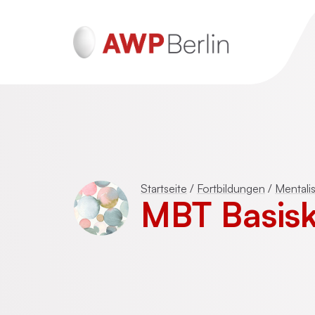
ADHS und Autismus
Psychotraumatherapie für Erwachsen
Startseite
/
Fortbildungen
/
Mentali
(DeGPT)
MBT Basisk
Mentalisierungsbasierte Psychotherap
(MBT)
Schematherapie