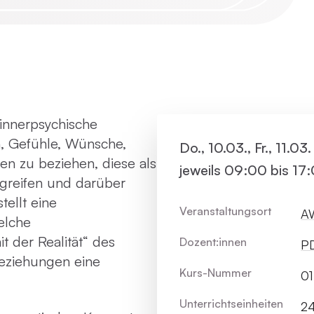
Virtue
Paartherapie
Vermie
ACT
f innerpsychische
Systemische Therapie / Systemisches
n, Gefühle, Wünsche,
Do., 10.03., Fr., 11.0
Coaching
en zu beziehen, diese als
jeweils 09:00 bis 17
greifen und darüber
ellt eine
Veranstaltungsort
AW
elche
t der Realität“ des
Dozent:innen
PD
eziehungen eine
Kurs-Nummer
0
Unterrichts­einheiten
2