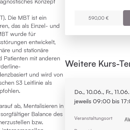
iagnostisches Konzept
). Die MBT ist ein
590,00 €
en, das als Einzel- und
MBT wurde für
sstörungen entwickelt,
onäre und stationäre
 Patienten mit anderen
Weitere Kurs-Te
derline-
denzbasiert und wird von
schen S3 Leitlinie als
pfohlen.
Do., 10.06., Fr., 11.06
jeweils 09:00 bis 17
rauf ab, Mentalisieren in
sorgfältiger Balance des
Veranstaltungsort
AW
herzustellen bzw.