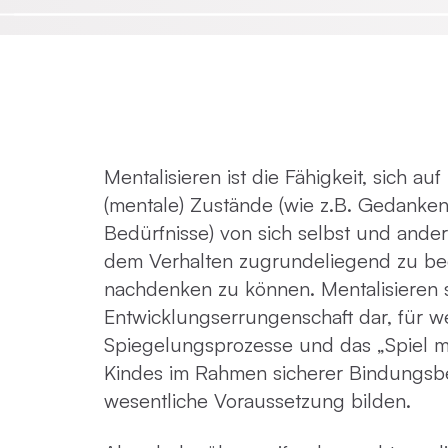
Emotionsfokussierte Therapie
Achtsamkeit in der Psychotherapie
Mentalisieren ist die Fähigkeit, sich au
Praxisnahe Einzelkurse
(mentale) Zustände (wie z.B. Gedanke
Bedürfnisse) von sich selbst und ander
dem Verhalten zugrundeliegend zu be
nachdenken zu können. Mentalisieren st
Entwicklungserrungenschaft dar, für w
Spiegelungsprozesse und das „Spiel mi
Kindes im Rahmen sicherer Bindungsb
wesentliche Voraussetzung bilden.