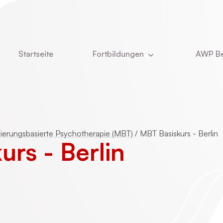
Startseite
Fortbildungen
AWP Be
Aktuell
Newsle
DBT
Über u
e
Kinder- und Jugendlichenpsychotherapie
Was u
sierungsbasierte Psychotherapie (MBT)
/
MBT Basiskurs - Berlin
urs - Berlin
Das T
ie
Online-Vorträge
Stelle
Vita Ch
CBASP
Dozent