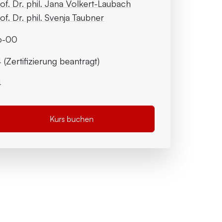
of. Dr. phil. Jana Volkert-Laubach
of. Dr. phil. Svenja Taubner
6-00
 (Zertifizierung beantragt)
4
Kurs buchen