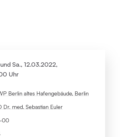
ller Rundgang
Veranstaltungsorte
tung
FAQ
3. und Sa., 12.03.2022,
:00 Uhr
P Berlin altes Hafengebäude, Berlin
 Dr. med. Sebastian Euler
1-00
4