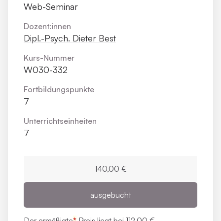
Web-Seminar
Dozent:innen
Dipl.-Psych. Dieter Best
Kurs-Nummer
W030-332
Fortbildungs­punkte
7
Unterrichts­einheiten
7
140,00 €
ausgebucht
Der ermäßigte
*
Preis liegt bei
112,00 €.