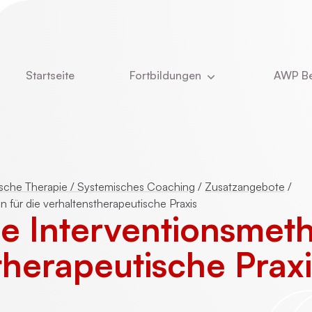
Startseite
Fortbildungen
AWP Be
Aktuell
Newsle
DBT
Über u
e
Kinder- und Jugendlichenpsychotherapie
Was u
sche Therapie / Systemisches Coaching
/
Zusatzangebote
/
für die verhaltenstherapeutische Praxis
Das T
e Interventionsmeth
ie
Online-Vorträge
Stelle
therapeutische Praxi
Vita Ch
CBASP
Dozent