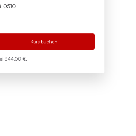
8-0510
Kurs buchen
bei
344,00 €.