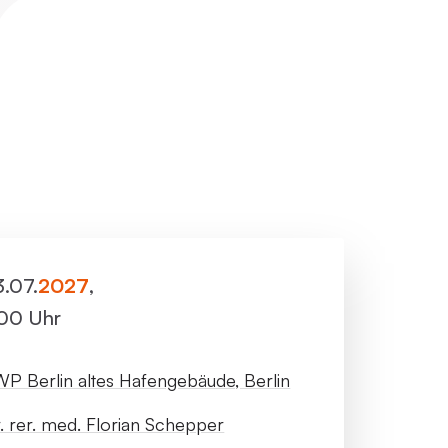
ller Rundgang
Veranstaltungsorte
tung
FAQ
3.07.
2027
,
:00 Uhr
P Berlin altes Hafengebäude, Berlin
. rer. med. Florian Schepper