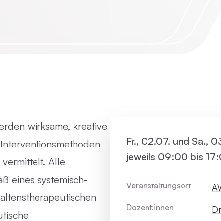
Virtue
Paartherapie
Vermie
ACT
Systemische Therapie / Systemisches
Coaching
werden wirksame, kreative
Fr., 02.07. und Sa., 0
 Interventionsmethoden
jeweils 09:00 bis 17
vermittelt. Alle
äß eines systemisch-
Veranstaltungsort
AW
haltenstherapeutischen
Dozent:innen
Dr
utische