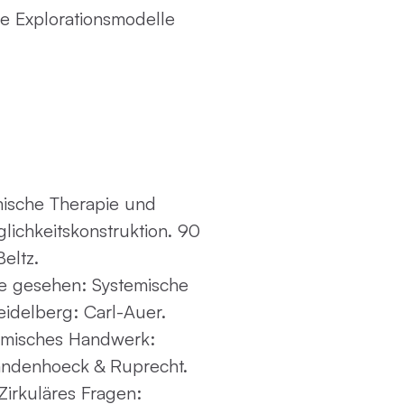
ie Explorationsmodelle
mische Therapie und
lichkeitskonstruktion. 90
eltz.
ie gesehen: Systemische
eidelberg: Carl-Auer.
emisches Handwerk:
Vandenhoeck & Ruprecht.
Zirkuläres Fragen: