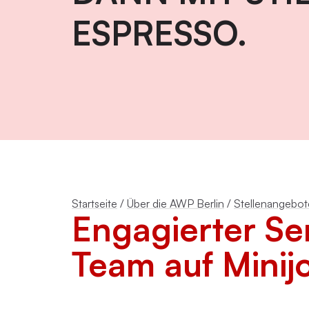
ESPRESSO.
Emotionsfokussierte Therapie
Achtsamkeit in der Psychotherapie
Praxisnahe Einzelkurse
Startseite
/
Über die AWP Berlin
/
Stellenangebot
Engagierter Sen
Team auf Minij