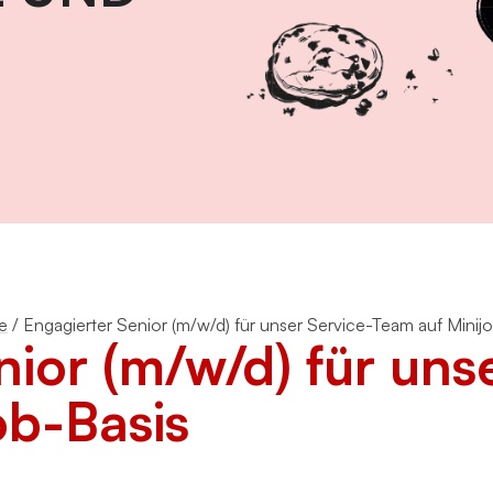
Virtue
Paartherapie
Vermie
ACT
Systemische Therapie / Systemisches
Coaching
e
/
Engagierter Senior (m/w/d) für unser Service-Team auf Minij
ior (m/w/d) für uns
ob-Basis