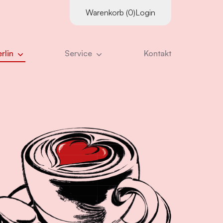
Warenkorb (0)
Login
rlin
Service
Kontakt
Supervisor:innen
es
Kursangebot
Downloads
tter
Literatur
ns
Kurskalender
Links
ns ausmacht
Inhouse-Schulungen
eam
Online-Vorträge
nangebote
Zertifizierungs­voraus­setzungen
ristian Stiglmayr
Stornierung
:innen