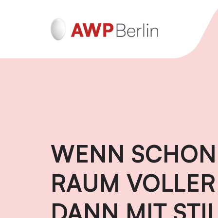
ADHS und Autismus
Psychotraumatherapie für Erwachsen
(DeGPT)
WENN SCHON 
Mentalisierungsbasierte Psychotherap
RAUM VOLLER 
(MBT)
DANN MIT STI
Schematherapie