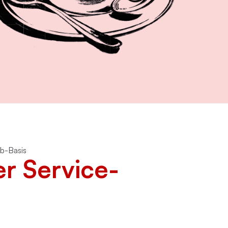
ller Rundgang
Veranstaltungsorte
tung
FAQ
ob-Basis
er Service-