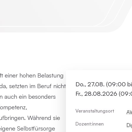
Virtue
Paartherapie
Vermie
ACT
Systemische Therapie / Systemisches
Coaching
ft einer hohen Belastung
Do., 27.08. (09:00 b
da, setzten im Beruf nicht
Fr., 28.08.2026 (09:
en auch ein besonders
Kompetenz,
Veranstaltungsort
AW
ufbringen. Während sie
Dozent:innen
Di
eigene Selbstfürsorge