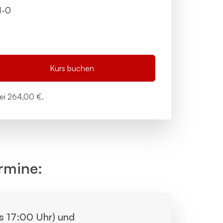
1-0
Kurs buchen
bei
264,00 €.
rmine:
is 17:00 Uhr) und