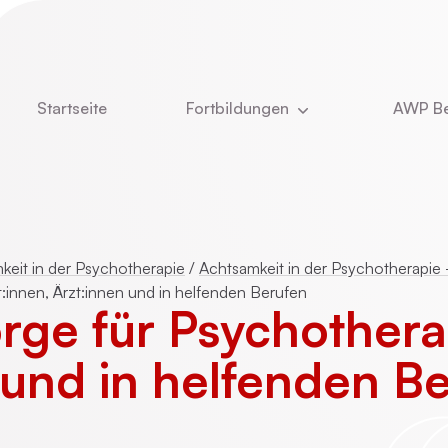
Startseite
Fortbildungen
AWP Be
Aktuell
Newsle
DBT
Über u
e
Kinder- und Jugendlichenpsychotherapie
Was u
keit in der Psychotherapie
/
Achtsamkeit in der Psychotherapie
:innen, Ärzt:innen und in helfenden Berufen
Das T
orge für Psycho­ther
ie
Online-Vorträge
Stelle
 und in helfenden B
Vita Ch
CBASP
Dozent