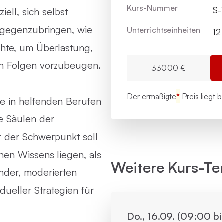
Kurs-Nummer
S-
iell, sich selbst
tgegenzubringen, wie
Unterrichts­einheiten
12
hte, um Überlastung,
en Folgen vorzubeugen.
330,00 €
Der ermäßigte
*
Preis liegt 
ge in helfenden Berufen
ge Säulen der
r der Schwerpunkt soll
hen Wissens liegen, als
Weitere Kurs-Te
nder, moderierten
ueller Strategien für
Do., 16.09. (09:00 b