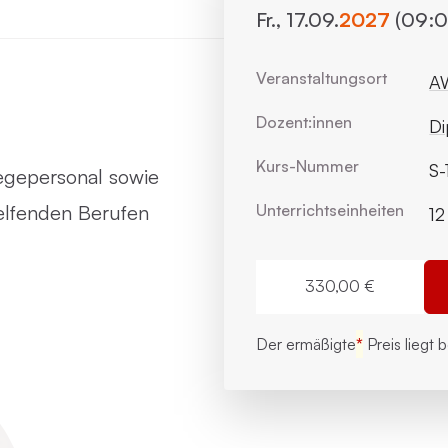
Fr., 17.09.
2027
(09:00
Veranstaltungsort
AW
Dozent:innen
Di
Kurs-Nummer
S-
legepersonal sowie
elfenden Berufen
Unterrichts­einheiten
12
330,00 €
Der ermäßigte
*
Preis liegt 