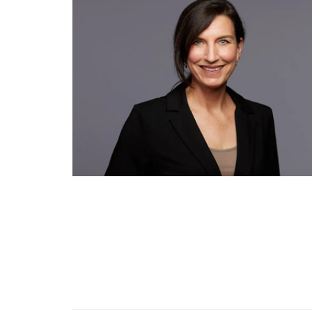
Emotionsfokussierte Therapie
Achtsamkeit in der Psychotherapie
Praxisnahe Einzelkurse