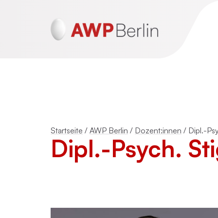
ADHS und Autismus
Psychotraumatherapie für Erwachsen
Startseite
/
AWP Berlin
/
Dozent:innen
/
Dipl.-Ps
(DeGPT)
Dipl.-Psych. St
Mentalisierungsbasierte Psychotherap
(MBT)
Schematherapie