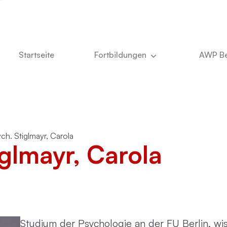
Startseite
Fortbildungen
AWP Be
Aktuell
Newsle
DBT
Über u
e
Kinder- und Jugendlichenpsychotherapie
Was u
ych. Stiglmayr, Carola
iglmayr, Carola
Das T
ie
Online-Vorträge
Stelle
Vita Ch
CBASP
Dozent
Studium der Psychologie an der FU Berlin, wiss