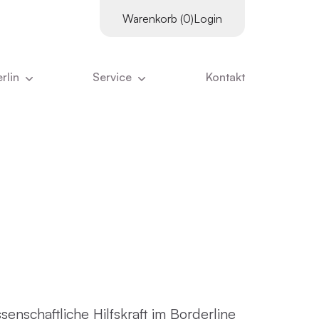
Warenkorb (0)
Login
rlin
Service
Kontakt
es
Supervisor:innen
tter
Kursangebot
Downloads
ns
Literatur
Kurskalender
ns ausmacht
Links
Inhouse-Schulungen
eam
Online-Vorträge
nangebote
Zertifizierungs­voraus­setzungen
ristian Stiglmayr
:innen
Stornierung
enschaftliche Hilfskraft im Borderline