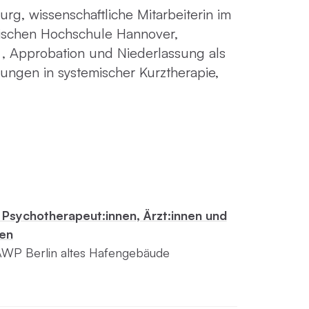
ller Rundgang
urg, wissenschaftliche Mitarbeiterin im
Veranstaltungsorte
nischen Hochschule Hannover,
tung
FAQ
 , Approbation und Niederlassung als
ungen in systemischer Kurztherapie,
 Psychotherapeut:innen, Ärzt:innen und
fen
 AWP Berlin altes Hafengebäude