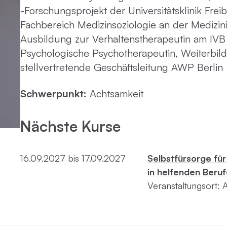
Virtue
-Forschungsprojekt der Universitätsklinik Freib
Fachbereich Medizinsoziologie an der Medizi
Paartherapie
Vermie
Ausbildung zur Verhaltenstherapeutin am IVB
Psychologische Psychotherapeutin, Weiterbild
ACT
stellvertretende Geschäftsleitung AWP Berlin
Schwerpunkt:
Achtsamkeit
Systemische Therapie / Systemisches
Coaching
Nächste Kurse
16.09.2027 bis 17.09.2027
Selbstfürsorge für
in helfenden Beru
Veranstaltungsort: