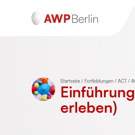
ADHS und Autismus
Psychotraumatherapie für Erwachsen
Startseite
/
Fortbildungen
/
ACT
/
A
(DeGPT)
Einführung
Mentalisierungsbasierte Psychotherap
erleben)
(MBT)
Schematherapie