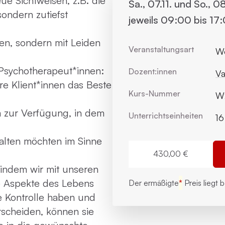
ue Sichtweisen, z.B. die
Sa., 07.11. und So., 0
ondern zutiefst
jeweils 09:00 bis 17
igen, sondern mit Leiden
Veranstaltungsart
W
Psychotherapeut*innen:
Dozent:innen
Va
re Klient*innen das Beste
Kurs-Nummer
W
m zur Verfügung, in dem
Unterrichts­einheiten
16
halten möchten im Sinne
430,00 €
 indem wir mit unseren
e Aspekte des Lebens
Der ermäßigte
*
Preis liegt 
e Kontrolle haben und
rscheiden, können sie