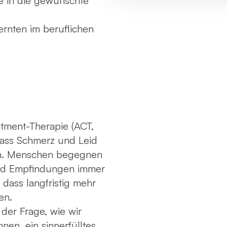
ie in die gewünschte
rnten im beruflichen
tment-Therapie (ACT,
 dass Schmerz und Leid
n. Menschen begegnen
nd Empfindungen immer
dass langfristig mehr
en.
 der Frage, wie wir
nen, ein sinnerfülltes