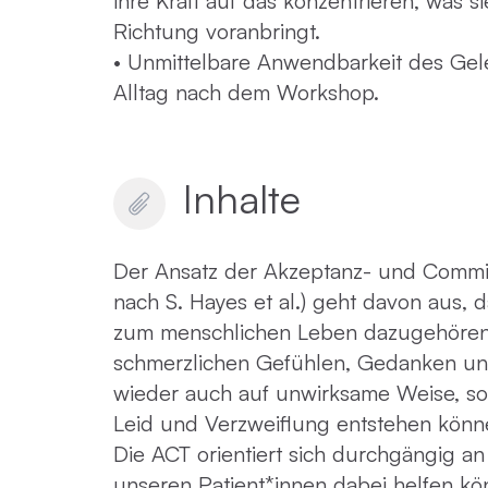
ihre Kraft auf das konzentrieren, was s
Richtung voranbringt.
• Unmittelbare Anwendbarkeit des Gele
Alltag nach dem Workshop.
Inhalte
Der Ansatz der Akzeptanz- und Commi
nach S. Hayes et al.) geht davon aus,
zum menschlichen Leben dazugehöre
schmerzlichen Gefühlen, Gedanken u
wieder auch auf unwirksame Weise, so 
Leid und Verzweiflung entstehen könn
Die ACT orientiert sich durchgängig an
unseren Patient*innen dabei helfen kön