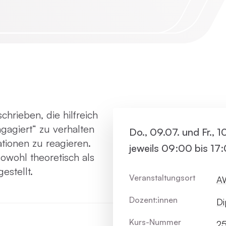
Virtue
Paartherapie
Vermie
ACT
Systemische Therapie / Systemisches
Coaching
hrieben, die hilfreich
ngagiert“ zu verhalten
Do., 09.07. und Fr., 
ationen zu reagieren.
jeweils 09:00 bis 17
wohl theoretisch als
stellt.
Veranstaltungsort
AW
Dozent:innen
Di
Kurs-Nummer
25