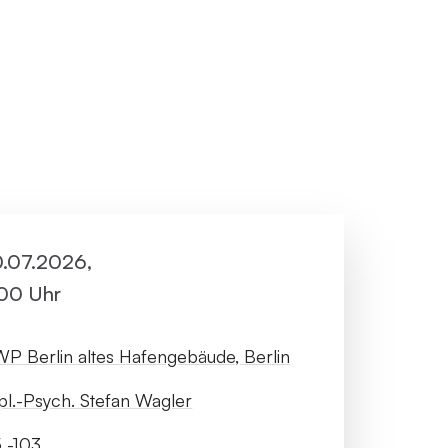
ller Rundgang
Veranstaltungsorte
tung
FAQ
10.07.2026,
:00 Uhr
P Berlin altes Hafengebäude, Berlin
pl.-Psych. Stefan Wagler
 -103