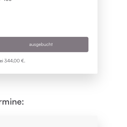
ausgebucht
bei
344,00 €.
rmine: