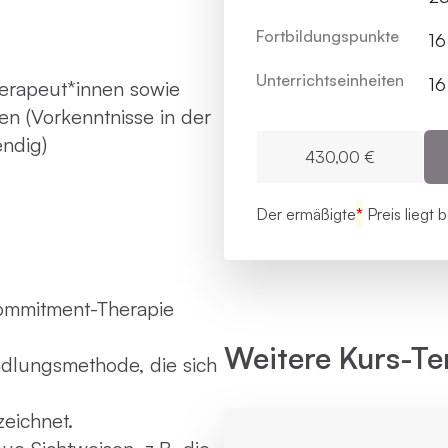
Fortbildungs­punkte
16
Unterrichts­einheiten
16
herapeut*innen sowie
n (Vorkenntnisse in der
endig)
430,00 €
Der ermäßigte
*
Preis liegt 
ommitment-Therapie
Weitere Kurs-Te
ndlungsmethode, die sich
zeichnet.