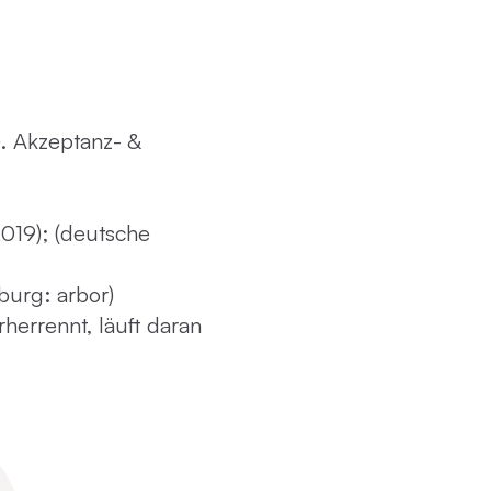
). Akzeptanz- &
2019); (deutsche
burg: arbor)
herrennt, läuft daran