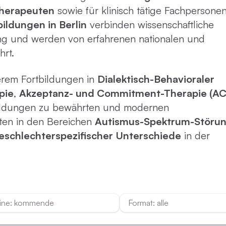
Virtue
therapeuten
sowie für klinisch tätige Fachpersonen
ildungen in Berlin
verbinden wissenschaftliche
Paartherapie
Vermie
g und werden von erfahrenen nationalen und
hrt.
ACT
rem Fortbildungen in
Dialektisch-Behavioraler
pie
,
Akzeptanz- und Commitment-Therapie (AC
Systemische Therapie / Systemisches
tbildungen zu bewährten und modernen
Coaching
ten in den Bereichen
Autismus-Spektrum-Störu
eschlechterspezifischer Unterschiede
in der
ine: kommende
Format: alle