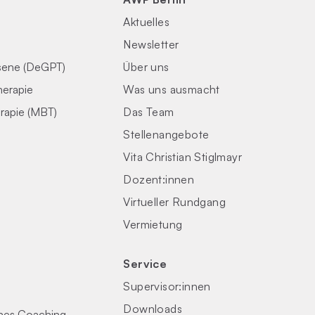
Aktuelles
Newsletter
sene (DeGPT)
Über uns
herapie
Was uns ausmacht
rapie (MBT)
Das Team
Stellenangebote
Vita Christian Stiglmayr
Dozent:innen
Virtueller Rundgang
Vermietung
Service
Supervisor:innen
Downloads
ches Coaching