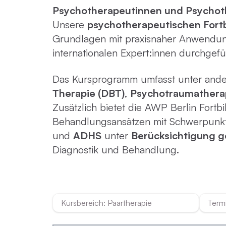
Psychotherapeutinnen und Psycho
Unsere
psychotherapeutischen Fortb
Emotionsfokussierte Therapie
Grundlagen mit praxisnaher Anwendun
internationalen Expert:innen durchgefü
Achtsamkeit in der Psychotherapie
Das Kursprogramm umfasst unter ande
Therapie (DBT)
,
Psychotraumathera
Praxisnahe Einzelkurse
Zusätzlich bietet die AWP Berlin For
Behandlungsansätzen mit Schwerpunk
und
ADHS
unter
Berücksichtigung g
Diagnostik und Behandlung.
Kursbereich: Paartherapie
Term