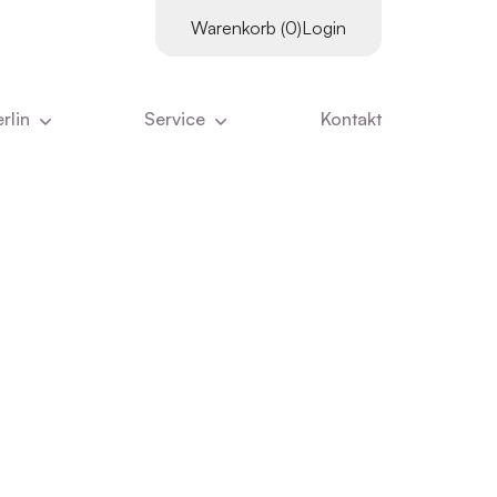
Warenkorb (0)
Login
rlin
Service
Kontakt
es
Supervisor:innen
tter
Downloads
Kursangebot
ns
Literatur
Kurskalender
ns ausmacht
Links
Inhouse-Schulungen
eam
Online-Vorträge
nangebote
Zertifizierungs­voraus­setzungen
ristian Stiglmayr
:innen
Stornierung