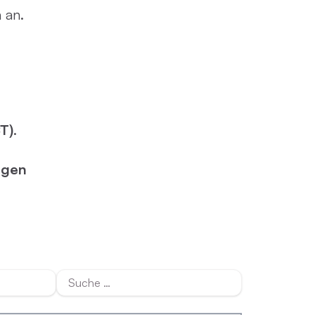
ller Rundgang
 an.
Veranstaltungsorte
tung
FAQ
T)
.
ngen