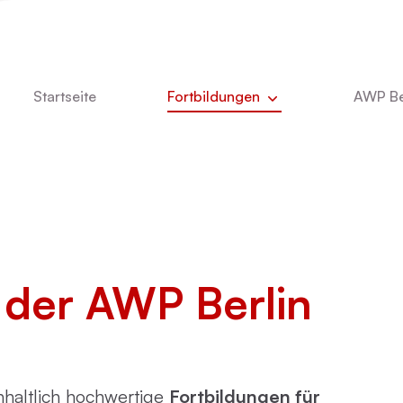
Startseite
Fortbildungen
AWP Be
Aktuell
Newsle
DBT
Über u
e
Kinder- und Jugendlichenpsychotherapie
Was u
Das T
der AWP Berlin
ie
Online-Vorträge
Stelle
Vita Ch
Dozent
CBASP
inhaltlich hochwertige
Fortbildungen für