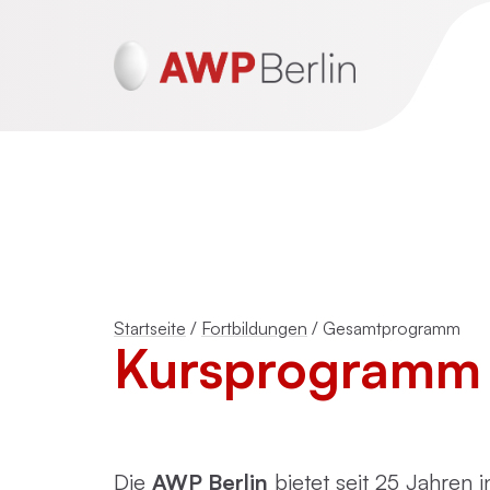
ADHS und Autismus
Psychotraumatherapie für Erwachsen
(DeGPT)
Startseite
/
Fortbildungen
/
Gesamtprogramm
Kursprogramm 
Mentalisierungsbasierte Psychotherap
(MBT)
Schematherapie
Die
AWP Berlin
bietet seit 25 Jahren 