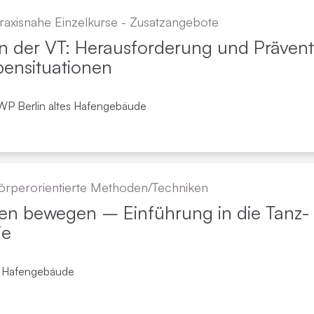
raxisnahe Einzelkurse - Zusatzangebote
ADHS und Autismus
Online-Kurse
D
P
in der VT: Herausforderung und Präven
anzeigen
ensituationen
Kinder- und Jugendlichenpsychotherapie
Präsenz-Kurse auf Mallorca
Me
P
WP Berlin altes Hafengebäude
Schematherapie
C
örper­orientierte Methoden/Techniken
Paartherapie
Ac
en bewegen – Einführung in die Tanz-
ie
Praxisnahe Einzelkurse
S
C
s Hafengebäude