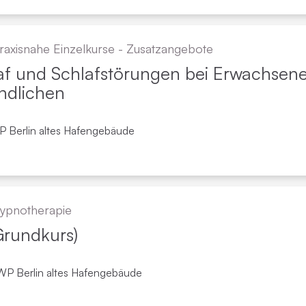
raxisnahe Einzelkurse - Zusatzangebote
f und Schlaf­störungen bei Erwachsen
ndlichen
WP Berlin altes Hafengebäude
ypno­therapie
Grundkurs)
WP Berlin altes Hafengebäude