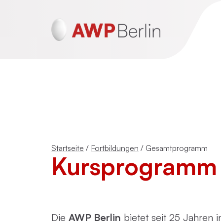
ADHS und Autismus
Psychotraumatherapie für Erwachsen
(DeGPT)
Startseite
/
Fortbildungen
/
Gesamtprogramm
Kursprogramm 
Mentalisierungsbasierte Psychotherap
(MBT)
Schematherapie
Die
AWP Berlin
bietet seit 25 Jahren 