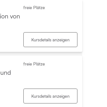
freie Plätze
BT
räsenz-Kurse
tion von
ntalisierungsbasierte Psychotherapie (MBT)
räsenz-Kurse in NWR
Kursdetails anzeigen
BASP
htsamkeit in der Psychotherapie
freie Plätze
 und
ystemische Therapie / Systemisches
oaching
Kursdetails anzeigen