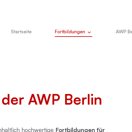
Startseite
Fortbildungen
AWP Be
Aktuell
Newsle
DBT
Über u
e
Kinder- und Jugendlichenpsychotherapie
Was u
Das T
der AWP Berlin
ie
Online-Vorträge
Stelle
Vita Ch
Dozent
CBASP
inhaltlich hochwertige
Fortbildungen für