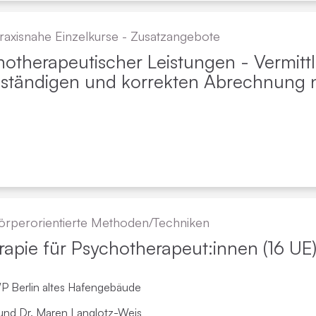
raxisnahe Einzelkurse - Zusatzangebote
otherapeutischer Leistungen - Vermitt
llständigen und korrekten Abrechnung
örper­orientierte Methoden/Techniken
apie für Psycho­therapeut:innen (16 UE
WP Berlin altes Hafengebäude
und
Dr. Maren Langlotz-Weis