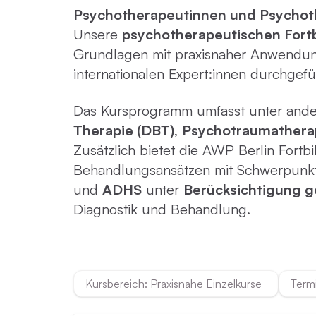
Psychotherapeutinnen und Psycho
Unsere
psychotherapeutischen Fortb
Emotionsfokussierte Therapie
Grundlagen mit praxisnaher Anwendun
internationalen Expert:innen durchgefü
Achtsamkeit in der Psychotherapie
Das Kursprogramm umfasst unter ande
Therapie (DBT)
,
Psychotraumathera
Praxisnahe Einzelkurse
Zusätzlich bietet die AWP Berlin For
Behandlungsansätzen mit Schwerpunk
und
ADHS
unter
Berücksichtigung g
Diagnostik und Behandlung.
Kursbereich: Praxisnahe Einzelkurse
Term