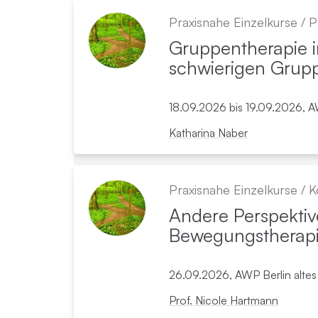
Nur Kurse in folgendem Zeitraum anzeigen:
Nur Kurse zu folgenden Themen anzeigen:
Nur Kurse in folgenden Formaten anzeigen:
Praxisnahe Einzelkurse
/
P
alle
alle
Gruppen­therapie 
Ab
bis
schwierigen Grupp
Psychotraumatherapie für Erwachsene
Präsenz-Kurse in Berlin
(DeGPT)
18.09.2026 bis 19.09.2026, A
Katharina Naber
Online-Vorträge
Emotionsfokussierte Therapie
Praxisnahe Einzelkurse
/
K
Andere Perspektiv
Bewegungs­therap
ACT
26.09.2026, AWP Berlin alte
Prof. Nicole Hartmann