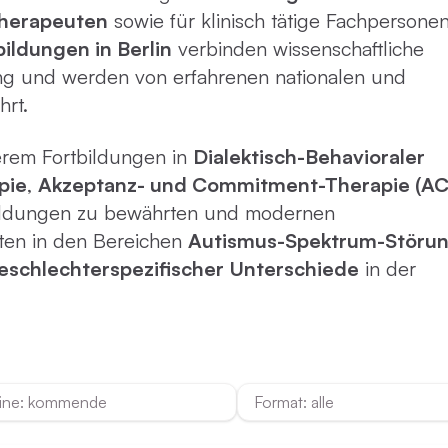
Virtue
therapeuten
sowie für klinisch tätige Fachpersonen
ildungen in Berlin
verbinden wissenschaftliche
Paartherapie
Vermie
g und werden von erfahrenen nationalen und
hrt.
ACT
rem Fortbildungen in
Dialektisch-Behavioraler
pie
,
Akzeptanz- und Commitment-Therapie (AC
Systemische Therapie / Systemisches
tbildungen zu bewährten und modernen
Coaching
ten in den Bereichen
Autismus-Spektrum-Störu
eschlechterspezifischer Unterschiede
in der
ine: kommende
Format: alle