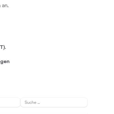
ller Rundgang
 an.
Veranstaltungsorte
tung
FAQ
T)
.
ngen