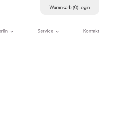
Warenkorb (0)
Login
rlin
Service
Kontakt
es
Supervisor:innen
tter
Downloads
Kursangebot
ns
Literatur
Kurskalender
ns ausmacht
Links
Inhouse-Schulungen
eam
Online-Vorträge
nangebote
Zertifizierungs­voraus­setzungen
ristian Stiglmayr
:innen
Stornierung