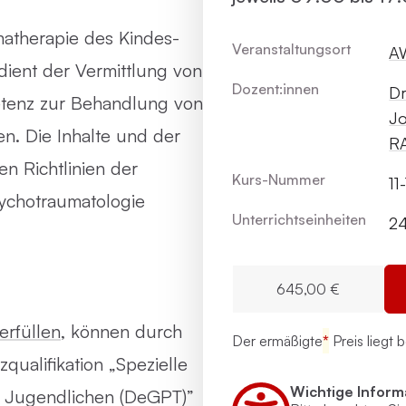
matherapie des Kindes-
Veranstaltungsort
AW
ient der Vermittlung von
Dozent:innen
Dr
tenz zur Behandlung von
Jo
n. Die Inhalte und der
RA
en Richtlinien der
Kurs-Nummer
11
sychotraumatologie
Unterrichts­einheiten
2
645,00 €
rfüllen
, können durch
Der ermäßigte
*
Preis liegt 
qualifikation „Spezielle
Wichtige Inform
d Jugendlichen (DeGPT)”