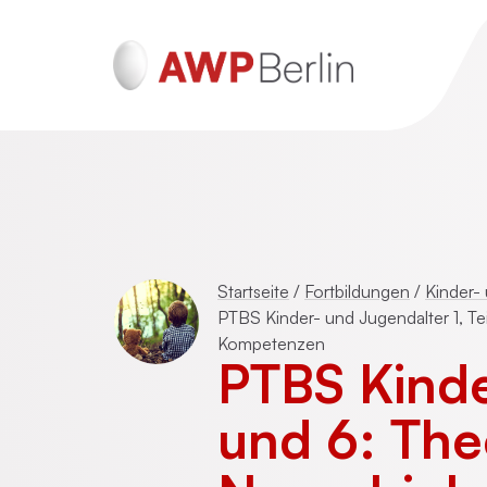
ADHS und Autismus
Psychotraumatherapie für Erwachsen
Startseite
/
Fortbildungen
/
Kinder-
(DeGPT)
PTBS Kinder- und Jugendalter 1, Tei
Kompetenzen
PTBS Kinder
Mentalisierungsbasierte Psychotherap
(MBT)
und 6: The
Schematherapie