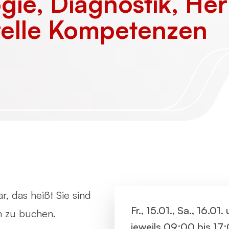
gie, Diagnostik, Her
Virtue
relle Kompetenzen
Paartherapie
Vermie
ACT
Systemische Therapie / Systemisches
Coaching
r, das heißt Sie sind
Fr., 15.01., Sa., 16.01.
um zu buchen.
jeweils 09:00 bis 17