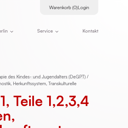
Warenkorb (0)
Login
rlin
Service
Kontakt
es
Supervisor:innen
tter
Kursangebot
Downloads
ns
Literatur
Kurskalender
ns ausmacht
Links
apie des Kindes- und Jugendalters (DeGPT)
/
Inhouse-Schulungen
ostik, Herkunftssystem, Transkulturelle
eam
Online-Vorträge
 Teile 1,2,3,4
nangebote
Zertifizierungs­voraus­setzungen
en,
ristian Stiglmayr
:innen
Stornierung