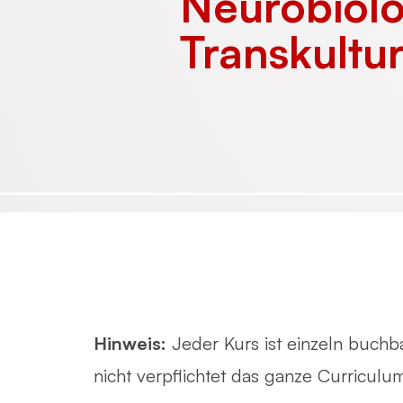
Neurobiolo
Transkultu
Emotionsfokussierte Therapie
Achtsamkeit in der Psychotherapie
Praxisnahe Einzelkurse
Hinweis:
Jeder Kurs ist einzeln buchba
nicht verpflichtet das ganze Curricul