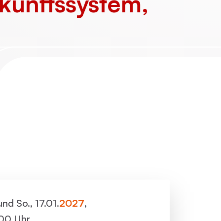
kunftssystem,
ller Rundgang
Veranstaltungsorte
tung
FAQ
 und So., 17.01.
2027
,
:00 Uhr