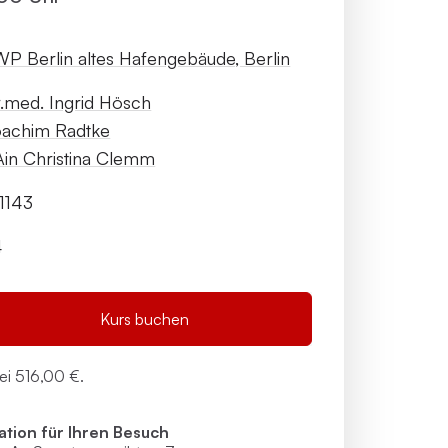
P Berlin altes Hafengebäude, Berlin
.med. Ingrid Hösch
achim Radtke
in Christina Clemm
-1143
4
Kurs buchen
bei
516,00 €.
ation für Ihren Besuch