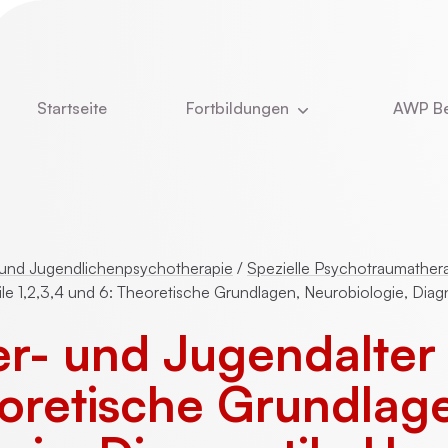
Startseite
Fortbildungen
AWP Be
Aktuell
Newsle
DBT
Über u
e
Kinder- und Jugendlichenpsychotherapie
Was u
 und Jugendlichenpsychotherapie
/
Spezielle Psychotraumather
le 1,2,3,4 und 6: Theoretische Grundlagen, Neurobiologie, Diagn
Das T
- und Jugendalter 1,
ie
Online-Vorträge
Stelle
oretische Grundlag
Vita Ch
CBASP
Dozent