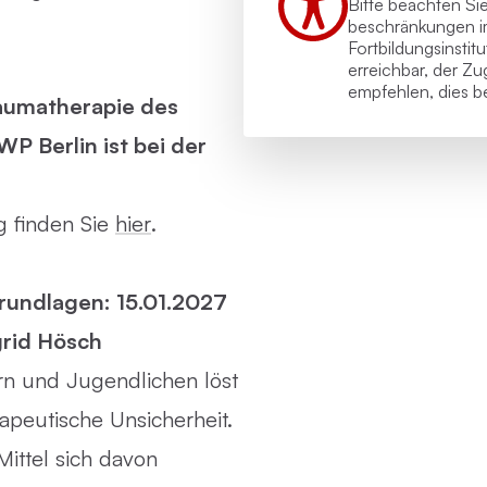
Bitte beachten Si
beschränkungen i
Fortbildungs­instit
erreichbar, der Z
empfehlen, dies be
raumatherapie des
P Berlin ist bei der
ng finden Sie
hier
.
Grundlagen: 15.01.2027
grid Hösch
ern und Jugendlichen löst
apeutische Unsicherheit.
Mittel sich davon